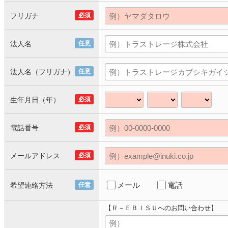
フリガナ
必須
法人名
任意
法人名（フリガナ）
任意
生年月日（年）
必須
電話番号
必須
メールアドレス
必須
メール
電話
希望連絡方法
任意
【Ｒ－ＥＢＩＳＵへのお問い合わせ】