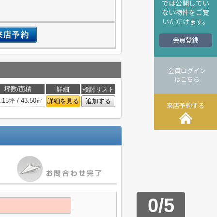
では公開してい
ない物件をご覧
いただけます。
会員登録
会員ログイン
はこちら
坪数/面積
詳細
検討リスト
.15坪 / 43.50㎡
詳細を見る
追加する
来店予約する
0
/
5