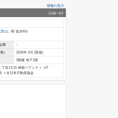
情報の見方
【店舗一部】
代官山
」駅 徒歩8分
益費
-
年数）
2026年 6月 (新築)
3階建 地下1階
目13-15 神南ペアシティ ３F
号
全日本不動産協会