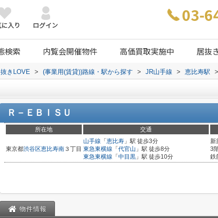
03-6
態検索
内覧会開催物件
高価買取実施中
居抜
抜きLOVE
>
(事業用(賃貸))路線・駅から探す
>
JR山手線
>
恵比寿駅
Ｒ－ＥＢＩＳＵ
所在地
交通
山手線
「
恵比寿
」駅 徒歩3分
新
東京都
渋谷区
恵比寿南
３丁目
東急東横線
「
代官山
」駅 徒歩8分
3
東急東横線
「
中目黒
」駅 徒歩10分
鉄
物件情報