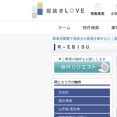
ホーム
物件検索
業
飲食店開業で居抜きの賃貸を探すなら｜居
Ｒ－ＥＢＩＳＵ
▼ご希望の物件をお探しします
同じエリアの物件
渋谷区
恵比寿南
山手線 恵比寿