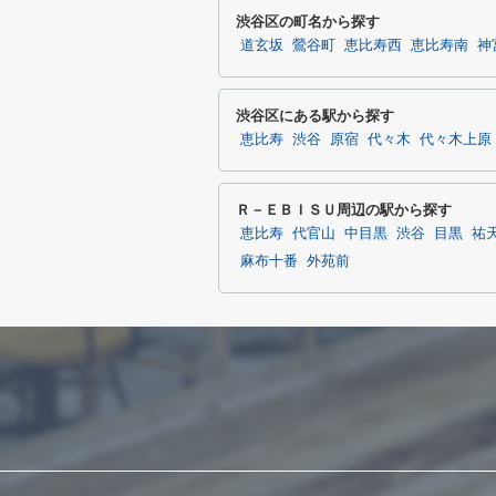
渋谷区の町名から探す
道玄坂
鶯谷町
恵比寿西
恵比寿南
神
渋谷区にある駅から探す
恵比寿
渋谷
原宿
代々木
代々木上原
Ｒ－ＥＢＩＳＵ周辺の駅から探す
恵比寿
代官山
中目黒
渋谷
目黒
祐
麻布十番
外苑前