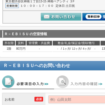
東京都渋谷区神南１丁目13-15 神南ペアシティ ３F
１０：００－１７：００ 定休日:土日祝
Ｒ－ＥＢＩＳＵ
の空室情報
所在階
賃料
管理費・共益費
敷金/礼金/保証金/償却/敷引
1階
80万円
-
/
/
/
/
13
-
1ヶ月
12ヶ月
4ヶ月
-
Ｒ－ＥＢＩＳＵ
へのお問い合わせ
お名前
必須