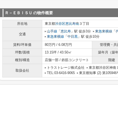
Ｒ－ＥＢＩＳＵ
の物件概要
所在地
東京都
渋谷区
恵比寿南
３丁目
山手線
「
恵比寿
」駅 徒歩3分
東急東横線
「
交通
東急東横線
「
中目黒
」駅 徒歩10分
賃料/坪単価
80万円 / 6.08万円
管理費・共
坪数/面積
13.15坪 / 43.50㎡
築年月（築
種別/構造
店舗一部 / 鉄筋コンクリート
階建
トラストレージ株式会社
東京都渋谷区神南１丁
取扱会社
TEL:03-6416-9065
東京都知事 (2) 第105946