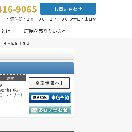
416-9065
お問い合わせ
営業時間：１０：００－１７：００ 定休日：土日祝
きとは
店舗を売りたい方へ
>
Ｒ－ＥＢＩＳＵ
建物
空室情報へ
築
階建 地下1階
筋コンクリート