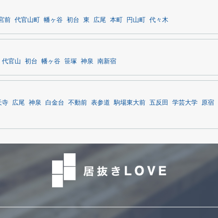
宮前
代官山町
幡ヶ谷
初台
東
広尾
本町
円山町
代々木
代官山
初台
幡ヶ谷
笹塚
神泉
南新宿
天寺
広尾
神泉
白金台
不動前
表参道
駒場東大前
五反田
学芸大学
原宿