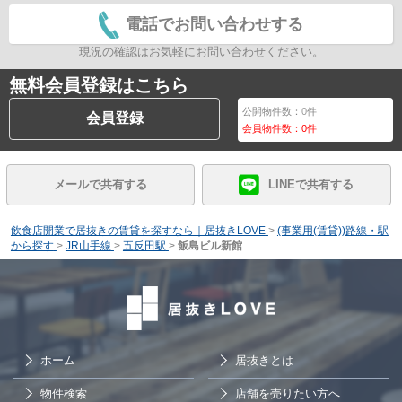
電話でお問い合わせする
現況の確認はお気軽にお問い合わせください。
無料会員登録はこちら
公開物件数：
0
件
会員登録
会員物件数：
0
件
メールで共有する
LINEで共有する
飲食店開業で居抜きの賃貸を探すなら｜居抜きLOVE
>
(事業用(賃貸))路線・駅
から探す
>
JR山手線
>
五反田駅
>
飯島ビル新館
ホーム
居抜きとは
物件検索
店舗を売りたい方へ