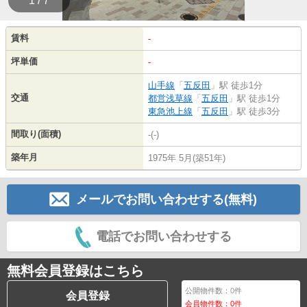
1 / 7
賃料
-
坪単価
-
山手線
「
五反田
」駅 徒歩1分
交通
都営浅草線
「
五反田
」駅 徒歩1分
東急池上線
「
五反田
」駅 徒歩3分
間取り(面積)
-(-)
築年月
1975年 5月(築51年)
メールでお問い合わせする(無料)
電話でお問い合わせする
無料会員登録はこちら
公開物件数：
0
件
会員登録
会員物件数：
0
件