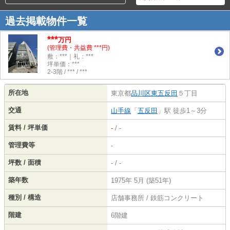
過去掲載物件一覧
***
万円
(管理費・共益費 ***円)
敷：***｜礼：***
坪単価：***
2-3階 / *** / ***
所在地
東京都
品川区
東五反田
５丁目
交通
山手線
「
五反田
」駅 徒歩1～3分
賃料 / 坪単価
-
/ -
管理費等
-
坪数 / 面積
- / -
築年数
1975年 5月 (築51年)
種別 / 構造
店舗事務所 / 鉄筋コンクリート
階建
6階建