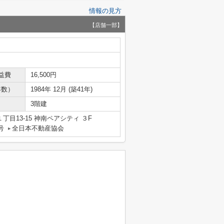
情報の見方
【店舗一部】
益費
16,500円
年数）
1984年 12月 (築41年)
3階建
目13-15 神南ペアシティ ３F
号
全日本不動産協会