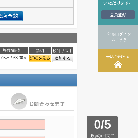
いただけます。
会員登録
会員ログイン
はこちら
坪数/面積
詳細
検討リスト
来店予約する
.05坪 / 63.00㎡
詳細を見る
追加する
0
/
5
必須項目完了