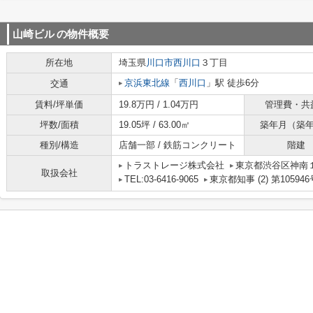
山崎ビル
の物件概要
所在地
埼玉県
川口市
西川口
３丁目
京浜東北線
「
西川口
」駅 徒歩6分
交通
賃料/坪単価
19.8万円 / 1.04万円
管理費・共
坪数/面積
19.05坪 / 63.00㎡
築年月（築
種別/構造
店舗一部 / 鉄筋コンクリート
階建
トラストレージ株式会社
東京都渋谷区神南１丁
取扱会社
TEL:03-6416-9065
東京都知事 (2) 第105946