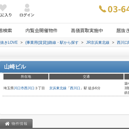
03-6
態検索
内覧会開催物件
高価買取実施中
居抜
抜きLOVE
>
(事業用(賃貸))路線・駅から探す
>
JR京浜東北線
>
西川口
山崎ビル
所在地
交通
築
埼玉県
川口市
西川口
３丁目
京浜東北線
「
西川口
」駅 徒歩6分
3
鉄
物件情報