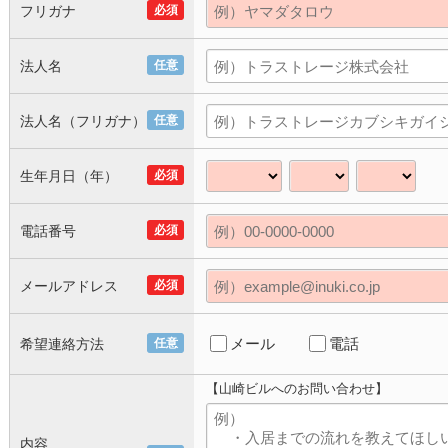
フリガナ
必須
法人名
任意
法人名（フリガナ）
任意
生年月日（年）
必須
電話番号
必須
メールアドレス
必須
メール
電話
希望連絡方法
任意
【山崎ビルへのお問い合わせ】
内容