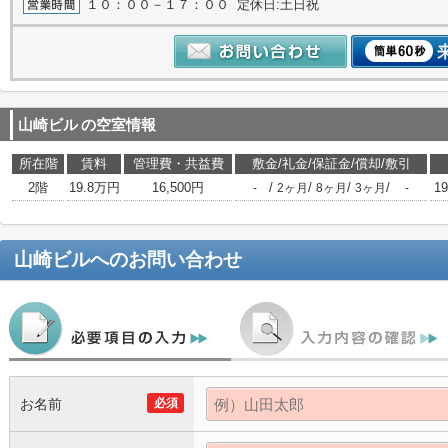
１０：００－１７：００ 定休日:土日祝
山崎ビル
の空室情報
所在階
賃料
管理費・共益費
敷金/礼金/保証金/償却/敷引
2階
19.8万円
16,500円
/
/
/
/
19
-
2ヶ月
8ヶ月
3ヶ月
-
山崎ビル
へのお問い合わせ
お名前
必須