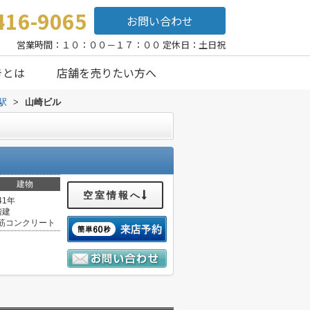
416-9065
お問い合わせ
営業時間：１０：００－１７：００ 定休日：土日祝
きとは
店舗を売りたい方へ
駅
>
山崎ビル
建物
空室情報へ
41年
階建
筋コンクリート