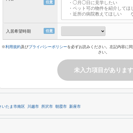
任意
入居希望時期
任意
※
利用規約
及び
プライバシーポリシー
を必ずお読みください。左記内容に同
さい。
未入力項目がありま
さいたま市南区
川越市
所沢市
朝霞市
新座市