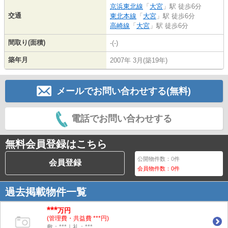
京浜東北線
「
大宮
」駅 徒歩6分
交通
東北本線
「
大宮
」駅 徒歩6分
高崎線
「
大宮
」駅 徒歩6分
間取り(面積)
-(-)
築年月
2007年 3月(築19年)
メールでお問い合わせする(無料)
電話でお問い合わせする
無料会員登録はこちら
公開物件数：
0
件
会員登録
会員物件数：
0
件
過去掲載物件一覧
***
万円
(管理費・共益費 ***円)
敷：***｜礼：***