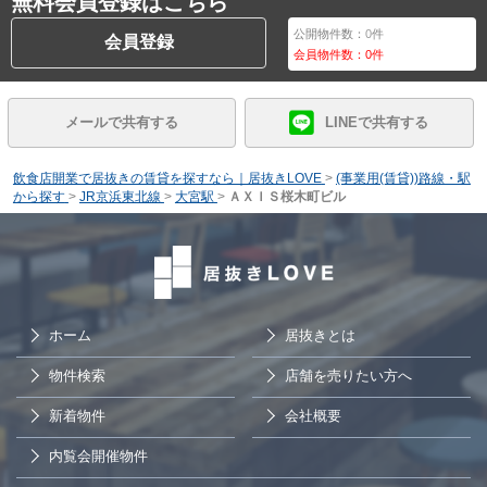
無料会員登録はこちら
公開物件数：
0
件
会員登録
会員物件数：
0
件
メールで共有する
LINEで共有する
飲食店開業で居抜きの賃貸を探すなら｜居抜きLOVE
>
(事業用(賃貸))路線・駅
から探す
>
JR京浜東北線
>
大宮駅
>
ＡＸＩＳ桜木町ビル
ホーム
居抜きとは
物件検索
店舗を売りたい方へ
新着物件
会社概要
内覧会開催物件