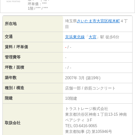
坪単価：***
1階 / *** / ***
埼玉県
さいたま市大宮区
桜木町
４丁
所在地
目
交通
京浜東北線
「
大宮
」駅 徒歩6分
賃料 / 坪単価
-
/ -
管理費等
-
坪数 / 面積
- / -
築年数
2007年 3月 (築19年)
種別 / 構造
店舗一部 / 鉄筋コンクリート
階建
10階建
トラストレージ株式会社
東京都渋谷区神南１丁目13-15 神南
ペアシティ ３F
取扱会社
TEL:03-6416-9065
東京都知事 (2) 第105946号