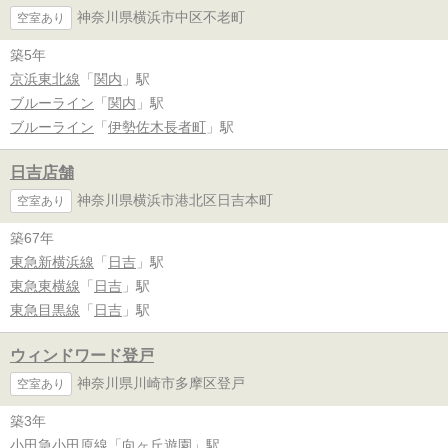
神奈川県横浜市中区不老町
空室あり
築5年
京浜東北線
「
関内
」駅
ブルーライン
「
関内
」駅
ブルーライン
「
伊勢佐木長者町
」駅
日吉店舗
神奈川県横浜市港北区日吉本町
空室あり
築67年
東急新横浜線
「
日吉
」駅
東急東横線
「
日吉
」駅
東急目黒線
「
日吉
」駅
ウィンドワード登戸
神奈川県川崎市多摩区登戸
空室あり
築3年
小田急小田原線
「
向ヶ丘遊園
」駅