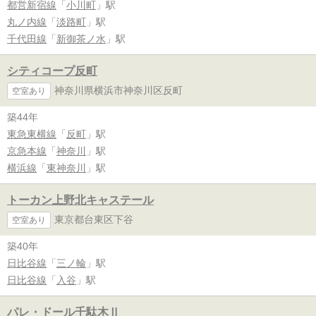
都営新宿線
「
小川町
」駅
丸ノ内線
「
淡路町
」駅
千代田線
「
新御茶ノ水
」駅
シティコープ反町
神奈川県横浜市神奈川区反町
空室あり
築44年
東急東横線
「
反町
」駅
京急本線
「
神奈川
」駅
横浜線
「
東神奈川
」駅
トーカン上野北キャステール
東京都台東区下谷
空室あり
築40年
日比谷線
「
三ノ輪
」駅
日比谷線
「
入谷
」駅
パレ・ドール千駄木Ⅱ