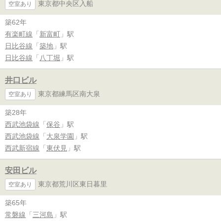
東京都中央区入船
空室あり
築62年
有楽町線
「
新富町
」駅
日比谷線
「
築地
」駅
日比谷線
「
八丁堀
」駅
井口ビル
東京都練馬区南大泉
空室あり
築28年
西武池袋線
「
保谷
」駅
西武池袋線
「
大泉学園
」駅
西武新宿線
「
東伏見
」駅
安田ビル
東京都荒川区東日暮里
空室あり
築65年
常磐線
「
三河島
」駅