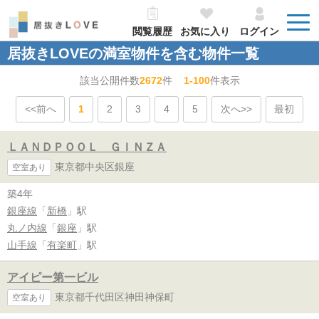
閲覧履歴
お気に入り
ログイン
居抜きLOVEの満室物件を含む物件一覧
該当公開件数
2672
件
1-100
件表示
<<前へ
1
2
3
4
5
次へ>>
最初
ＬＡＮＤＰＯＯＬ ＧＩＮＺＡ
東京都中央区銀座
空室あり
築4年
銀座線
「
新橋
」駅
丸ノ内線
「
銀座
」駅
山手線
「
有楽町
」駅
アイピー第一ビル
東京都千代田区神田神保町
空室あり