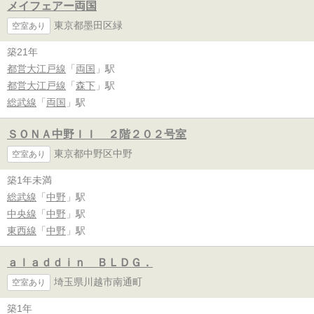
メイフェアー両国
東京都墨田区緑
空室あり
築21年
都営大江戸線
「
両国
」駅
都営大江戸線
「
森下
」駅
総武線
「
両国
」駅
ＳＯＮＡ中野ＩＩ ２階２０２号室
東京都中野区中野
空室あり
築1年未満
総武線
「
中野
」駅
中央線
「
中野
」駅
東西線
「
中野
」駅
ａｌａｄｄｉｎ ＢＬＤＧ．
埼玉県川越市南通町
空室あり
築1年