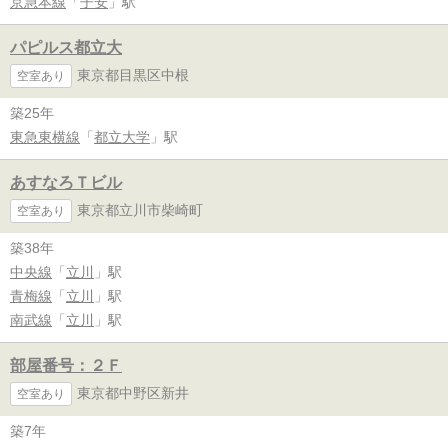
京急本線
「
子安
」駅
パピルス都立大
東京都目黒区中根
空室あり
築25年
東急東横線
「
都立大学
」駅
あすなろＴビル
東京都立川市柴崎町
空室あり
築38年
中央線
「
立川
」駅
青梅線
「
立川
」駅
南武線
「
立川
」駅
部屋番号：２Ｆ
東京都中野区新井
空室あり
築7年