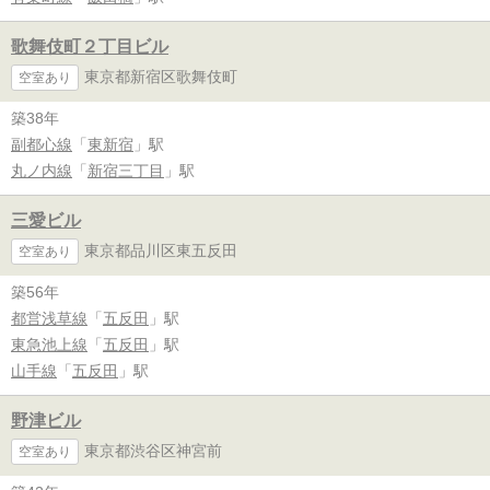
歌舞伎町２丁目ビル
東京都新宿区歌舞伎町
空室あり
築38年
副都心線
「
東新宿
」駅
丸ノ内線
「
新宿三丁目
」駅
三愛ビル
東京都品川区東五反田
空室あり
築56年
都営浅草線
「
五反田
」駅
東急池上線
「
五反田
」駅
山手線
「
五反田
」駅
野津ビル
東京都渋谷区神宮前
空室あり