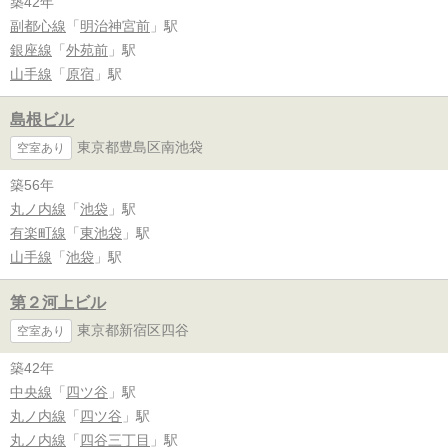
築42年
副都心線
「
明治神宮前
」駅
銀座線
「
外苑前
」駅
山手線
「
原宿
」駅
島根ビル
東京都豊島区南池袋
空室あり
築56年
丸ノ内線
「
池袋
」駅
有楽町線
「
東池袋
」駅
山手線
「
池袋
」駅
第２河上ビル
東京都新宿区四谷
空室あり
築42年
中央線
「
四ツ谷
」駅
丸ノ内線
「
四ツ谷
」駅
丸ノ内線
「
四谷三丁目
」駅