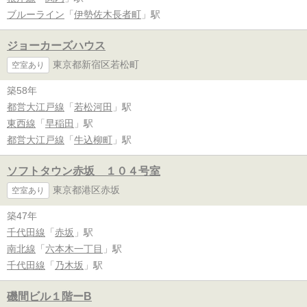
ブルーライン
「
伊勢佐木長者町
」駅
ジョーカーズハウス
東京都新宿区若松町
空室あり
築58年
都営大江戸線
「
若松河田
」駅
東西線
「
早稲田
」駅
都営大江戸線
「
牛込柳町
」駅
ソフトタウン赤坂 １０４号室
東京都港区赤坂
空室あり
築47年
千代田線
「
赤坂
」駅
南北線
「
六本木一丁目
」駅
千代田線
「
乃木坂
」駅
磯間ビル１階ーB