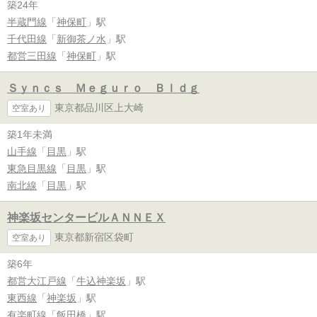
築24年
半蔵門線
「
神保町
」駅
千代田線
「
新御茶ノ水
」駅
都営三田線
「
神保町
」駅
Ｓｙｎｃｓ Ｍｅｇｕｒｏ Ｂｌｄｇ
東京都品川区上大崎
空室あり
築1年未満
山手線
「
目黒
」駅
東急目黒線
「
目黒
」駅
南北線
「
目黒
」駅
神楽坂センタービルＡＮＮＥＸ
東京都新宿区袋町
空室あり
築6年
都営大江戸線
「
牛込神楽坂
」駅
東西線
「
神楽坂
」駅
有楽町線
「
飯田橋
」駅