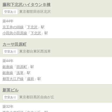
藤和下北沢ハイタウンＢ棟
東京都世田谷区北沢
空室あり
築44年
京王井の頭線
「
下北沢
」駅
小田急小田原線
「
下北沢
」駅
カーサ田原町
東京都台東区西浅草
空室あり
築44年
銀座線
「
田原町
」駅
銀座線
「
浅草
」駅
都営大江戸線
「
蔵前
」駅
新英ビル
東京都目黒区自由が丘
空室あり
築32年