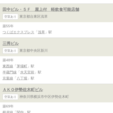
田中ビル・５Ｆ 屋上付 軽飲食可能店舗
東京都台東区浅草
空室あり
築55年
つくばエクスプレス
「
浅草
」駅
三秀ビル
東京都中央区新川
空室あり
築48年
東西線
「
茅場町
」駅
半蔵門線
「
水天宮前
」駅
京葉線
「
八丁堀
」駅
ＡＫＯ伊勢佐木町ビル
神奈川県横浜市中区伊勢佐木町
空室あり
築69年
根岸線
「
関内
」駅