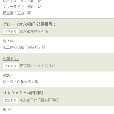
京急本線
「
日ノ出町
」駅
ブルーライン
「
関内
」駅
根岸線
「
関内
」駅
グローリオ永福町 部屋番号：
東京都杉並区和泉
空室あり
築15年
京王井の頭線
「
永福町
」駅
小泉ビル
東京都杉並区上高井戸
空室あり
築25年
京王線
「
芦花公園
」駅
ＨＡＲＶＥＹ神田司町
東京都千代田区神田司町
空室あり
築1年