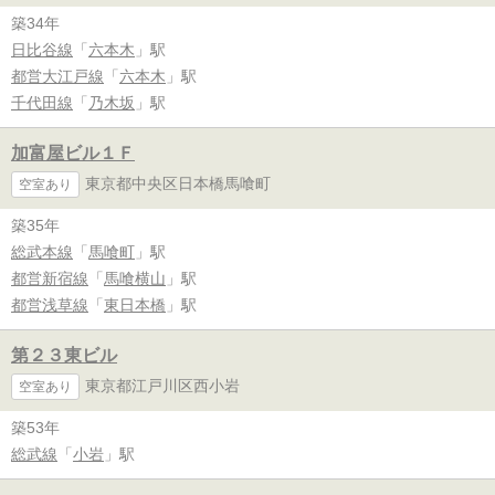
築34年
日比谷線
「
六本木
」駅
都営大江戸線
「
六本木
」駅
千代田線
「
乃木坂
」駅
加富屋ビル１Ｆ
東京都中央区日本橋馬喰町
空室あり
築35年
総武本線
「
馬喰町
」駅
都営新宿線
「
馬喰横山
」駅
都営浅草線
「
東日本橋
」駅
第２３東ビル
東京都江戸川区西小岩
空室あり
築53年
総武線
「
小岩
」駅