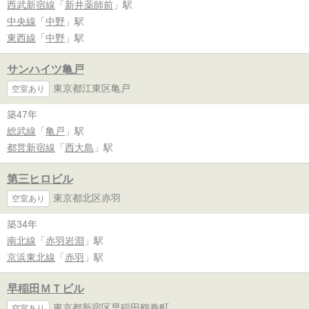
西武新宿線
「
新井薬師前
」駅
中央線
「
中野
」駅
東西線
「
中野
」駅
サンハイツ亀戸
東京都江東区亀戸
空室あり
築47年
総武線
「
亀戸
」駅
都営新宿線
「
西大島
」駅
第三ヒロビル
東京都北区赤羽
空室あり
築34年
南北線
「
赤羽岩淵
」駅
京浜東北線
「
赤羽
」駅
早稲田ＭＴビル
東京都新宿区早稲田鶴巻町
空室あり