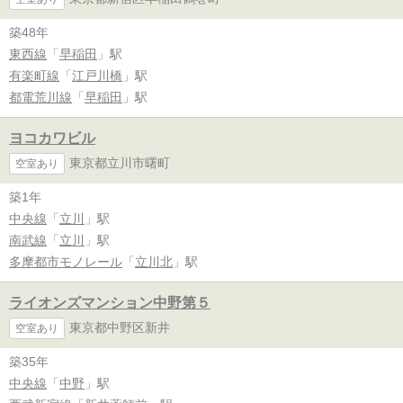
築48年
東西線
「
早稲田
」駅
有楽町線
「
江戸川橋
」駅
都電荒川線
「
早稲田
」駅
ヨコカワビル
東京都立川市曙町
空室あり
築1年
中央線
「
立川
」駅
南武線
「
立川
」駅
多摩都市モノレール
「
立川北
」駅
ライオンズマンション中野第５
東京都中野区新井
空室あり
築35年
中央線
「
中野
」駅