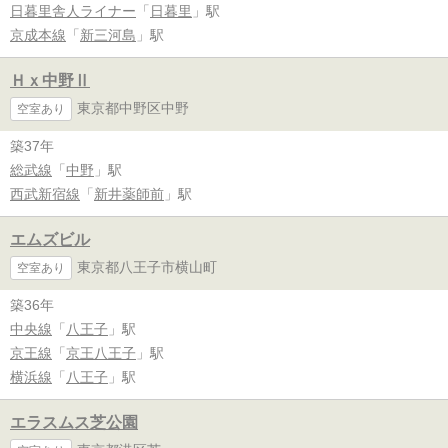
日暮里舎人ライナー
「
日暮里
」駅
京成本線
「
新三河島
」駅
Ｈｘ中野Ⅱ
東京都中野区中野
空室あり
築37年
総武線
「
中野
」駅
西武新宿線
「
新井薬師前
」駅
エムズビル
東京都八王子市横山町
空室あり
築36年
中央線
「
八王子
」駅
京王線
「
京王八王子
」駅
横浜線
「
八王子
」駅
エラスムス芝公園