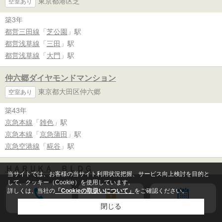
東京都港区芝
空室あり
築3年
都営三田線
「
芝公園
」駅
都営浅草線
「
三田
」駅
都営浅草線
「
大門
」駅
仲六郷ダイヤモンドマンション
東京都大田区仲六郷
空室あり
築43年
京急本線
「
雑色
」駅
京急本線
「
京急蒲田
」駅
京急空港線
「
糀谷
」駅
ＨＡＲＵＫＡ ＢＬＤＧ
当サイトでは、お客様の当サイト利用状況把握、サービス向上検討を目的と
神奈川県川崎市高津区溝口
して、クッキー（Cookie）を使用しています。
空室あり
詳しくは、当社の
「Cookieの取扱いについて」
をご確認ください。
築7年
電話する
会員登録
来店予約
閉じる
東急田園都市線
「
溝の口
」駅