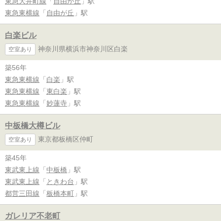
東急大井町線
「
自由が丘
」駅
東急東横線
「
自由が丘
」駅
白楽ビル
神奈川県横浜市神奈川区白楽
空室あり
築56年
東急東横線
「
白楽
」駅
東急東横線
「
東白楽
」駅
東急東横線
「
妙蓮寺
」駅
中板橋大樽ビル
東京都板橋区仲町
空室あり
築45年
東武東上線
「
中板橋
」駅
東武東上線
「
ときわ台
」駅
都営三田線
「
板橋本町
」駅
ガレリア不老町