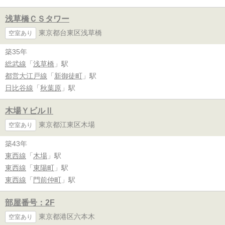
浅草橋ＣＳタワー
東京都台東区浅草橋
空室あり
築35年
総武線
「
浅草橋
」駅
都営大江戸線
「
新御徒町
」駅
日比谷線
「
秋葉原
」駅
木場ＹビルⅡ
東京都江東区木場
空室あり
築43年
東西線
「
木場
」駅
東西線
「
東陽町
」駅
東西線
「
門前仲町
」駅
部屋番号：2F
東京都港区六本木
空室あり