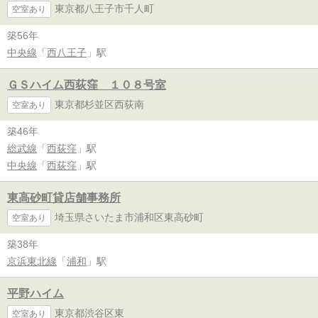
東京都八王子市千人町
空室あり
築56年
中央線
「
西八王子
」駅
ＧＳハイム西荻窪 １０８号室
東京都杉並区西荻南
空室あり
築46年
総武線
「
西荻窪
」駅
中央線
「
西荻窪
」駅
東高砂町貸店舗事務所
埼玉県さいたま市浦和区東高砂町
空室あり
築38年
京浜東北線
「
浦和
」駅
平野ハイム
東京都渋谷区東
空室あり