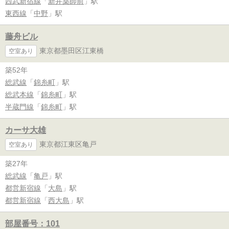
西武新宿線
「
新井薬師前
」駅
東西線
「
中野
」駅
藤舟ビル
東京都墨田区江東橋
空室あり
築52年
総武線
「
錦糸町
」駅
総武本線
「
錦糸町
」駅
半蔵門線
「
錦糸町
」駅
カーサ大雄
東京都江東区亀戸
空室あり
築27年
総武線
「
亀戸
」駅
都営新宿線
「
大島
」駅
都営新宿線
「
西大島
」駅
部屋番号：101