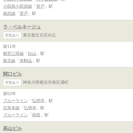
小田急小田原線
「
登戸
」駅
南武線
「
登戸
」駅
ラ・ベルネージュ
東京都文京区向丘
空室あり
築11年
都営三田線
「
白山
」駅
南北線
「
本駒込
」駅
関口ビル
神奈川県横浜市南区通町
空室あり
築52年
ブルーライン
「
弘明寺
」駅
京急本線
「
弘明寺
」駅
ブルーライン
「
蒔田
」駅
高山ビル