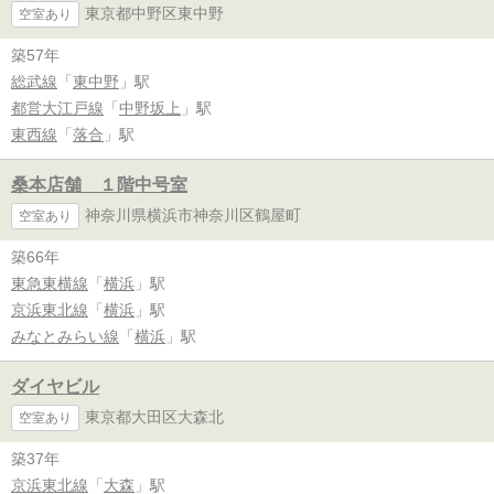
東京都中野区東中野
空室あり
築57年
総武線
「
東中野
」駅
都営大江戸線
「
中野坂上
」駅
東西線
「
落合
」駅
桑本店舗 １階中号室
神奈川県横浜市神奈川区鶴屋町
空室あり
築66年
東急東横線
「
横浜
」駅
京浜東北線
「
横浜
」駅
みなとみらい線
「
横浜
」駅
ダイヤビル
東京都大田区大森北
空室あり
築37年
京浜東北線
「
大森
」駅