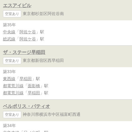
エスアイビル
東京都杉並区阿佐谷南
空室あり
築35年
中央線
「
阿佐ケ谷
」駅
総武線
「
阿佐ケ谷
」駅
ザ・ステージ早稲田
東京都新宿区西早稲田
空室あり
築33年
東西線
「
早稲田
」駅
都電荒川線
「
面影橋
」駅
都電荒川線
「
早稲田
」駅
ベルポリス・パティオ
神奈川県横浜市中区福富町西通
空室あり
築34年