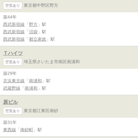
東京都中野区野方
空室あり
築44年
西武新宿線
「
野方
」駅
西武新宿線
「
沼袋
」駅
西武新宿線
「
都立家政
」駅
Ｔハイツ
埼玉県さいたま市南区南浦和
空室あり
築29年
京浜東北線
「
南浦和
」駅
武蔵野線
「
南浦和
」駅
原ビル
東京都江東区南砂
空室あり
築31年
東西線
「
南砂町
」駅