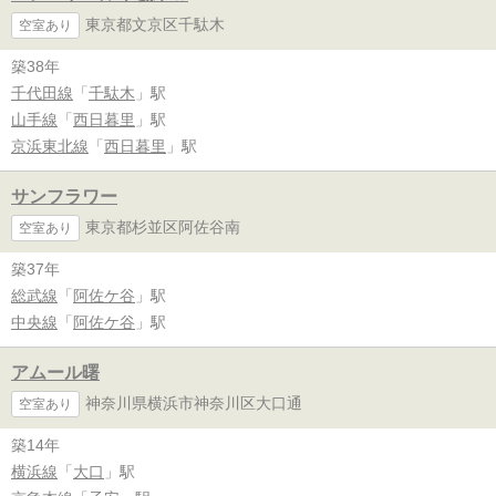
東京都文京区千駄木
空室あり
築38年
千代田線
「
千駄木
」駅
山手線
「
西日暮里
」駅
京浜東北線
「
西日暮里
」駅
サンフラワー
東京都杉並区阿佐谷南
空室あり
築37年
総武線
「
阿佐ケ谷
」駅
中央線
「
阿佐ケ谷
」駅
アムール曙
神奈川県横浜市神奈川区大口通
空室あり
築14年
横浜線
「
大口
」駅