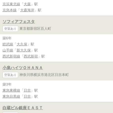
京浜東北線
「
大森
」駅
京急本線
「
大森海岸
」駅
ソフィアフェスタ
東京都新宿区百人町
空室あり
築6年
総武線
「
大久保
」駅
山手線
「
新大久保
」駅
西武新宿線
「
西武新宿
」駅
小泉ハイツＯＨＡＮＡ
神奈川県横浜市港北区日吉本町
空室あり
築3年
東急東横線
「
日吉
」駅
東急目黒線
「
日吉
」駅
白蔵ビル銀座ＥＡＳＴ