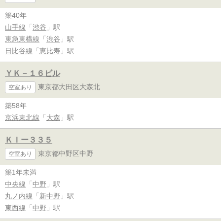
築40年
山手線
「
渋谷
」駅
東急東横線
「
渋谷
」駅
日比谷線
「
恵比寿
」駅
ＹＫ－１６ビル
東京都大田区大森北
空室あり
築58年
京浜東北線
「
大森
」駅
ＫＩー３３５
東京都中野区中野
空室あり
築1年未満
中央線
「
中野
」駅
丸ノ内線
「
新中野
」駅
東西線
「
中野
」駅