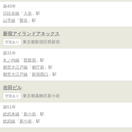
築45年
日比谷線
「
入谷
」駅
山手線
「
鶯谷
」駅
新宿アイランドアネックス
東京都新宿区西新宿
空室あり
築31年
丸ノ内線
「
西新宿
」駅
都営大江戸線
「
都庁前
」駅
都営大江戸線
「
新宿西口
」駅
吉田ビル
東京都葛飾区新小岩
空室あり
築51年
総武本線
「
新小岩
」駅
総武線
「
新小岩
」駅