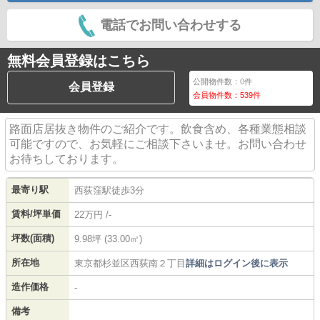
電話でお問い合わせする
無料会員登録はこちら
公開物件数：
0
件
会員登録
会員物件数：
539
件
路面店居抜き物件のご紹介です。飲食含め、各種業態相談
可能ですので、お気軽にご相談下さいませ。お問い合わせ
お待ちしております。
最寄り駅
西荻窪駅徒歩3分
賃料/坪単価
22万円 /-
坪数(面積)
9.98坪 (33.00㎡)
所在地
東京都
杉並区
西荻南
２丁目
詳細はログイン後に表示
造作価格
-
備考