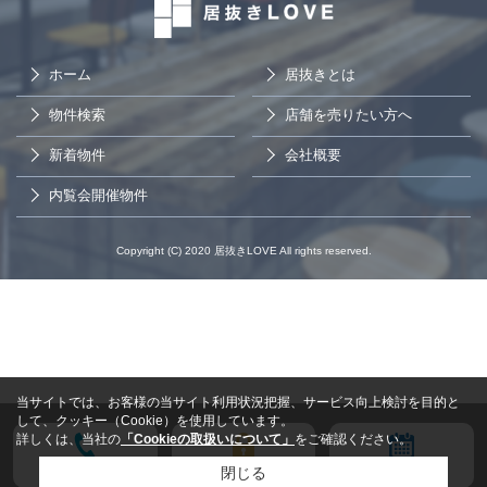
ホーム
居抜きとは
物件検索
店舗を売りたい方へ
新着物件
会社概要
内覧会開催物件
Copyright (C) 2020 居抜きLOVE All rights reserved.
当サイトでは、お客様の当サイト利用状況把握、サービス向上検討を目的と
して、クッキー（Cookie）を使用しています。
詳しくは、当社の
「Cookieの取扱いについて」
をご確認ください。
電話する
会員登録
来店予約
閉じる