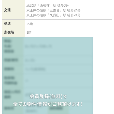
総武線
「
西荻窪
」駅 徒歩3分
交通
京王井の頭線
「
三鷹台
」駅 徒歩24分
京王井の頭線
「
久我山
」駅 徒歩24分
構造
木造
所在階
1階