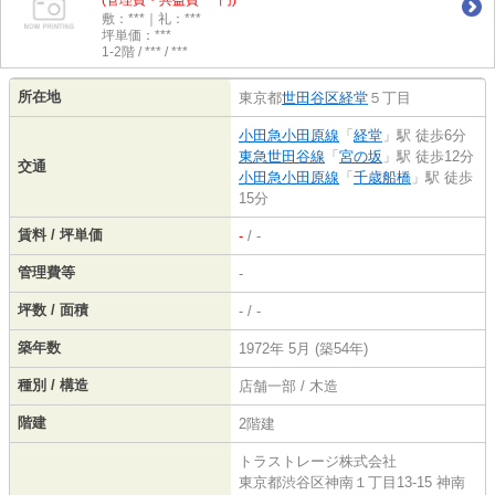
(管理費・共益費 ***円)
敷：***｜礼：***
坪単価：***
1-2階 / *** / ***
所在地
東京都
世田谷区
経堂
５丁目
小田急小田原線
「
経堂
」駅 徒歩6分
東急世田谷線
「
宮の坂
」駅 徒歩12分
交通
小田急小田原線
「
千歳船橋
」駅 徒歩
15分
賃料 / 坪単価
-
/ -
管理費等
-
坪数 / 面積
- / -
築年数
1972年 5月 (築54年)
種別 / 構造
店舗一部 / 木造
階建
2階建
トラストレージ株式会社
東京都渋谷区神南１丁目13-15 神南