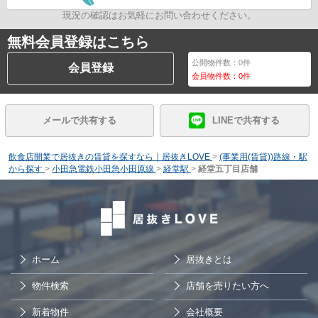
現況の確認はお気軽にお問い合わせください。
無料会員登録はこちら
公開物件数：
0
件
会員登録
会員物件数：
0
件
メールで共有する
LINEで共有する
飲食店開業で居抜きの賃貸を探すなら｜居抜きLOVE
>
(事業用(賃貸))路線・駅
から探す
>
小田急電鉄小田急小田原線
>
経堂駅
>
経堂五丁目店舗
ホーム
居抜きとは
物件検索
店舗を売りたい方へ
新着物件
会社概要