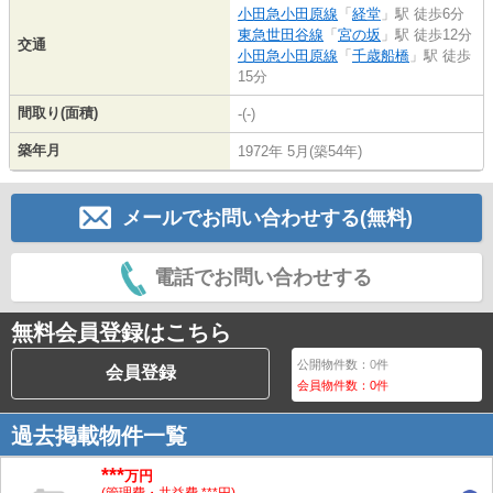
小田急小田原線
「
経堂
」駅 徒歩6分
東急世田谷線
「
宮の坂
」駅 徒歩12分
交通
小田急小田原線
「
千歳船橋
」駅 徒歩
15分
間取り(面積)
-(-)
築年月
1972年 5月(築54年)
メールでお問い合わせする(無料)
電話でお問い合わせする
無料会員登録はこちら
公開物件数：
0
件
会員登録
会員物件数：
0
件
過去掲載物件一覧
***
万円