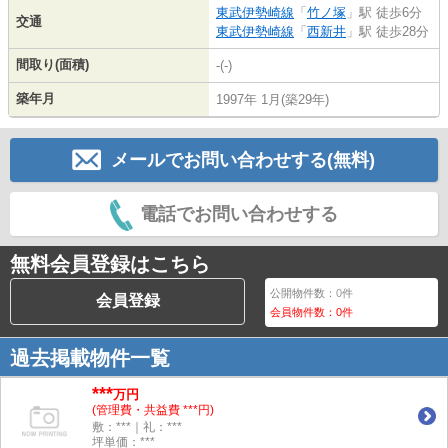
東武伊勢崎線
「
竹ノ塚
」駅 徒歩6分
交通
東武伊勢崎線
「
西新井
」駅 徒歩28分
間取り(面積)
-(-)
築年月
1997年 1月(築29年)
メールでお問い合わせする(無料)
電話でお問い合わせする
無料会員登録はこちら
公開物件数：
0
件
会員登録
会員物件数：
0
件
過去掲載物件一覧
***
万円
(管理費・共益費 ***円)
敷：***｜礼：***
坪単価：***