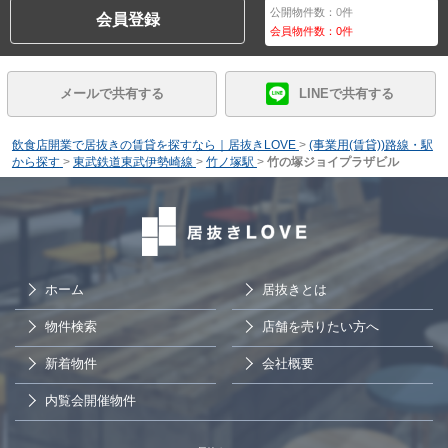
公開物件数：
0
件
会員登録
会員物件数：
0
件
メールで共有する
LINEで共有する
飲食店開業で居抜きの賃貸を探すなら｜居抜きLOVE
>
(事業用(賃貸))路線・駅
から探す
>
東武鉄道東武伊勢崎線
>
竹ノ塚駅
>
竹の塚ジョイプラザビル
ホーム
居抜きとは
物件検索
店舗を売りたい方へ
新着物件
会社概要
内覧会開催物件