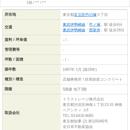
1階 / *** / ***
所在地
東京都
足立区
竹の塚
５丁目
東武伊勢崎線
「
竹ノ塚
」駅 徒歩6分
交通
東武伊勢崎線
「
西新井
」駅 徒歩28分
賃料 / 坪単価
-
/ -
管理費等
-
坪数 / 面積
- / -
築年数
1997年 1月 (築29年)
種別 / 構造
店舗事務所 / 鉄骨鉄筋コンクリート
階建
5階建 地下3階
トラストレージ株式会社
東京都渋谷区神南１丁目13-15 神南
ペアシティ ３F
取扱会社
TEL:03-6416-9065
東京都知事 (2) 第105946号
全日本不動産協会