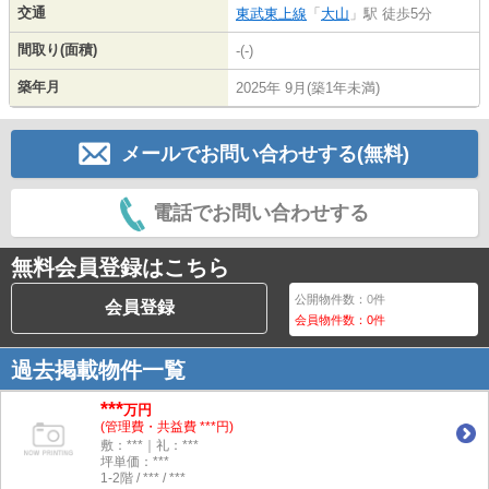
交通
東武東上線
「
大山
」駅 徒歩5分
間取り(面積)
-(-)
築年月
2025年 9月(築1年未満)
メールでお問い合わせする(無料)
電話でお問い合わせする
無料会員登録はこちら
公開物件数：
0
件
会員登録
会員物件数：
0
件
過去掲載物件一覧
***
万円
(管理費・共益費 ***円)
敷：***｜礼：***
坪単価：***
1-2階 / *** / ***