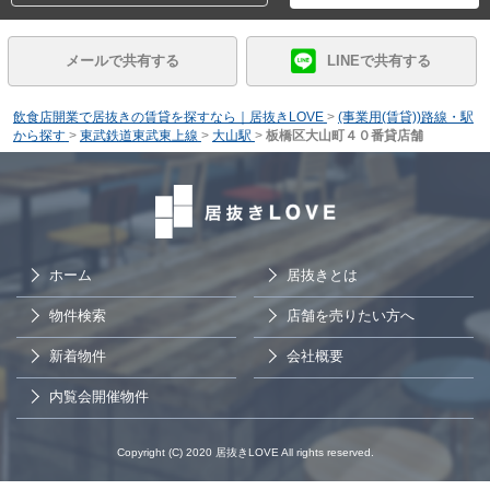
メールで共有する
LINEで共有する
飲食店開業で居抜きの賃貸を探すなら｜居抜きLOVE
>
(事業用(賃貸))路線・駅
から探す
>
東武鉄道東武東上線
>
大山駅
>
板橋区大山町４０番貸店舗
ホーム
居抜きとは
物件検索
店舗を売りたい方へ
新着物件
会社概要
内覧会開催物件
Copyright (C) 2020 居抜きLOVE All rights reserved.