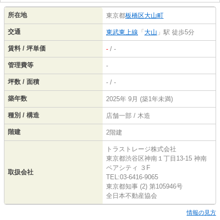
所在地
東京都
板橋区
大山町
交通
東武東上線
「
大山
」駅 徒歩5分
賃料 / 坪単価
-
/ -
管理費等
-
坪数 / 面積
- / -
築年数
2025年 9月 (築1年未満)
種別 / 構造
店舗一部 / 木造
階建
2階建
トラストレージ株式会社
東京都渋谷区神南１丁目13-15 神南
ペアシティ ３F
取扱会社
TEL:03-6416-9065
東京都知事 (2) 第105946号
全日本不動産協会
情報の見方