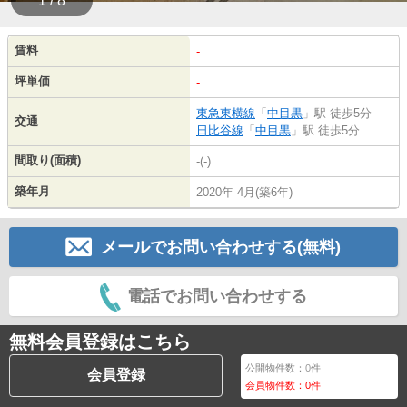
1 / 8
賃料
-
坪単価
-
東急東横線
「
中目黒
」駅 徒歩5分
交通
日比谷線
「
中目黒
」駅 徒歩5分
間取り(面積)
-(-)
築年月
2020年 4月(築6年)
メールでお問い合わせする(無料)
電話でお問い合わせする
無料会員登録はこちら
公開物件数：
0
件
会員登録
会員物件数：
0
件