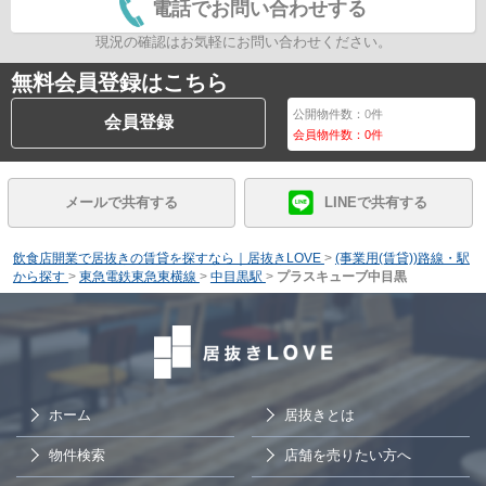
電話でお問い合わせする
現況の確認はお気軽にお問い合わせください。
無料会員登録はこちら
公開物件数：
0
件
会員登録
会員物件数：
0
件
メールで共有する
LINEで共有する
飲食店開業で居抜きの賃貸を探すなら｜居抜きLOVE
>
(事業用(賃貸))路線・駅
から探す
>
東急電鉄東急東横線
>
中目黒駅
>
プラスキューブ中目黒
ホーム
居抜きとは
物件検索
店舗を売りたい方へ