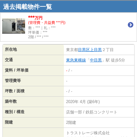
過去掲載物件一覧
***
万円
(管理費・共益費 ***円)
敷：***｜礼：***
坪単価：***
2階 / *** / ***
所在地
東京都
目黒区
上目黒
２丁目
交通
東急東横線
「
中目黒
」駅 徒歩5分
賃料 / 坪単価
-
/ -
管理費等
-
坪数 / 面積
- / -
築年数
2020年 4月 (築6年)
種別 / 構造
店舗一部 / 鉄筋コンクリート
階建
2階建
トラストレージ株式会社