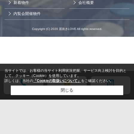
新着物件
会社概要
内覧会開催物件
Copyright (C) 2020 居抜きLOVE All rights reserved.
当サイトでは、お客様の当サイト利用状況把握、サービス向上検討を目的と
して、クッキー（Cookie）を使用しています。
詳しくは、当社の
「Cookieの取扱いについて」
をご確認ください。
電話する
会員登録
来店予約
閉じる