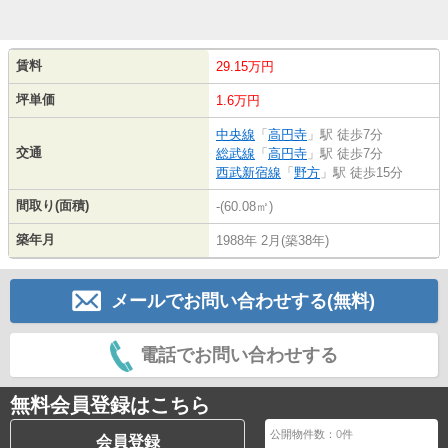
賃料
29.15万円
坪単価
1.6万円
中央線
「
高円寺
」駅 徒歩7分
交通
総武線
「
高円寺
」駅 徒歩7分
西武新宿線
「
野方
」駅 徒歩15分
間取り(面積)
-(60.08㎡)
築年月
1988年 2月(築38年)
メールでお問い合わせする(無料)
電話でお問い合わせする
無料会員登録はこちら
公開物件数：
0
件
会員登録