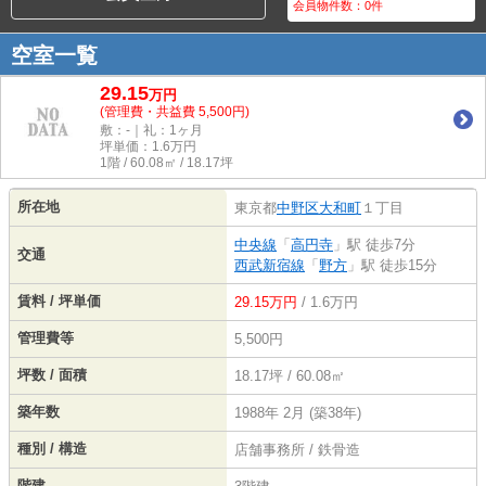
会員物件数：
0
件
空室一覧
29.15
万
円
(管理費・共益費 5,500円)
敷：-｜礼：1ヶ月
坪単価：
1.6
万円
1階 / 60.08㎡ / 18.17坪
所在地
東京都
中野区
大和町
１丁目
中央線
「
高円寺
」駅 徒歩7分
交通
西武新宿線
「
野方
」駅 徒歩15分
賃料 / 坪単価
29.15万円
/ 1.6万円
管理費等
5,500円
坪数 / 面積
18.17坪 / 60.08㎡
築年数
1988年 2月 (築38年)
種別 / 構造
店舗事務所 / 鉄骨造
階建