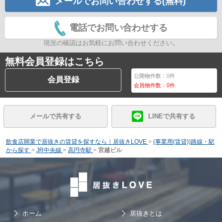
メールでお問い合わせする(無料)
電話でお問い合わせする
現況の確認はお気軽にお問い合わせください。
無料会員登録はこちら
公開物件数：
0
件
会員登録
会員物件数：
0
件
メールで共有する
LINEで共有する
飲食店開業で居抜きの賃貸を探すなら｜居抜きLOVE
>
(事業用(賃貸))路線・駅
から探す
>
JR中央線
>
高円寺駅
>
宮越ビル
ホーム
居抜きとは