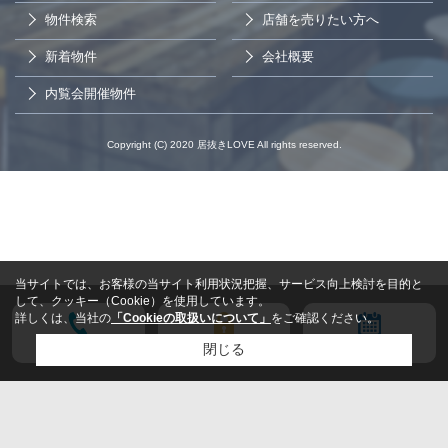
物件検索
店舗を売りたい方へ
新着物件
会社概要
内覧会開催物件
Copyright (C) 2020 居抜きLOVE All rights reserved.
当サイトでは、お客様の当サイト利用状況把握、サービス向上検討を目的と
して、クッキー（Cookie）を使用しています。
詳しくは、当社の
「Cookieの取扱いについて」
をご確認ください。
電話する
会員登録
来店予約
閉じる